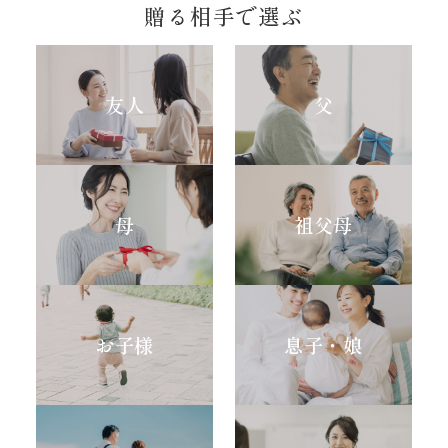
贈る相手で選ぶ
友人
父
母
祖父母
お子様
息子・娘