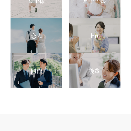
お子様
息子・娘
恋人
上司
同僚
後輩