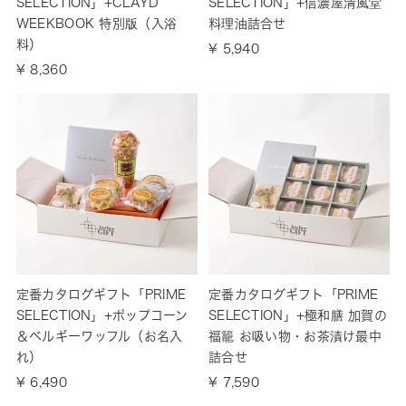
SELECTION」+CLAYD
SELECTION」+信濃屋清風堂
WEEKBOOK 特別版（入浴
料理油詰合せ
料）
¥ 5,940
¥ 8,360
定番カタログギフト「PRIME
定番カタログギフト「PRIME
SELECTION」+ポップコーン
SELECTION」+極和膳 加賀の
＆ベルギーワッフル（お名入
福籠 お吸い物・お茶漬け最中
れ）
詰合せ
¥ 6,490
¥ 7,590