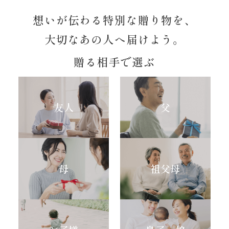
想いが伝わる特別な贈り物を、
大切なあの人へ届けよう。
贈る相手で選ぶ
友人
父
母
祖父母