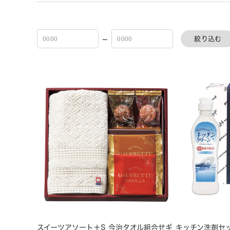
~
絞り込む
スイーツアソート＋S 今治タオル組合せギ
キッチン洗剤セ