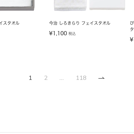
イスタオル
今治 しろきらり フェイスタオル
び
タ
¥
1,100
税込
¥
1
2
…
118