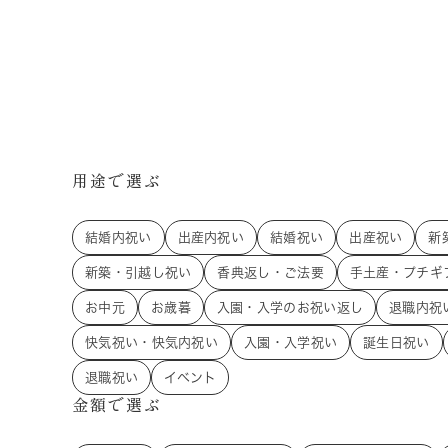
用途で選ぶ
結婚内祝い
出産内祝い
結婚祝い
出産祝い
新
新築・引越し祝い
香典返し・ご法要
手土産・プチギ
お中元
お歳暮
入園・入学のお祝い返し
退職内祝
快気祝い・快気内祝い
入園・入学祝い
誕生日祝い
退職祝い
イベント
金額で選ぶ