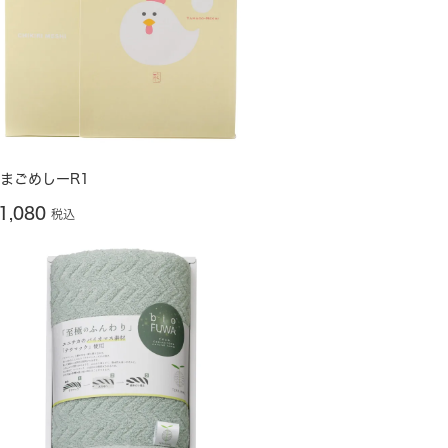
まごめしーR1
1,080
税込