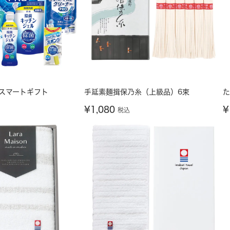
縮スマートギフト
手延素麺揖保乃糸（上級品）6束
た
¥
1,080
¥
税込