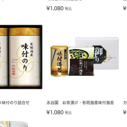
¥
1,080
¥
税込
り味付のり詰合せ
永谷園 お茶漬け・有明海産味付海苔
カ
¥
1,080
¥
税込