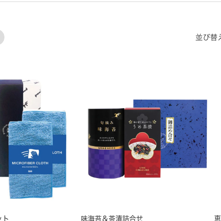
並び替
ット
味海苔＆茶漬詰合せ
恵