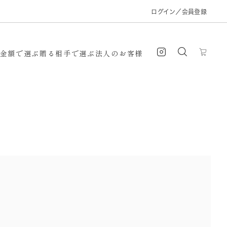
ログイン
／
会員登録
金額で選ぶ
贈る相手で選ぶ
法人のお客様
手土産・プチギフト・お見舞い
お中元
用品
洗剤
インテリア
祝い
￥20000～￥29999
上司
就職祝い
同僚
歳祝い
￥30000～
後輩
退職祝い