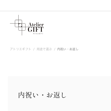
アトリエギフト
用途で選ぶ
内祝い・お返し
結婚内祝い
出産内祝い
結婚祝い
カタログギフト
グルメ
スイーツ
お歳暮
～￥3000
一覧を見る
入園・入学のお祝い返し
￥3000～￥4999
友人
父
防災
イベント
内祝い・お返し