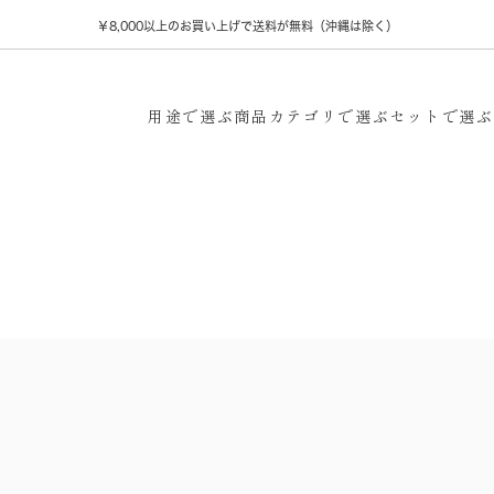
￥8,000以上のお買い上げで送料が無料（沖縄は除く）
用途で選ぶ
商品カテゴリで選ぶ
セットで選ぶ
出産祝い
新築内祝い
新築・引越し祝い
香典返し・ご法要
・飲料
タオル
食器・キッチン用品
寝装品
ベビー・子供
退職内祝い・御礼
￥5000～￥9999
母
快気祝い・快気内祝い
￥10000〜￥14999
祖父
お子様
入園・入学祝い
息子・娘
￥15000～￥19999
恋人
誕生日